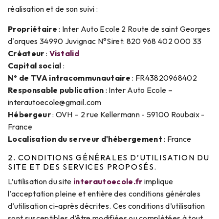
réalisation et de son suivi :
Propriétaire
: Inter Auto Ecole 2 Route de saint Georges
d'orques 34990 Juvignac N°Siret: 820 968 402 000 33
Créateur
:
Vistalid
Capital social
:
N° de TVA intracommunautaire
: FR43820968402
Responsable publication
: Inter Auto Ecole –
interautoecole@gmail.com
Hébergeur
: OVH – 2 rue Kellermann - 59100 Roubaix -
France
Localisation du serveur d'hébergement
: France
2. CONDITIONS GÉNÉRALES D’UTILISATION DU
SITE ET DES SERVICES PROPOSÉS.
L’utilisation du site
interautoecole.fr
implique
l’acceptation pleine et entière des conditions générales
d’utilisation ci-après décrites. Ces conditions d’utilisation
sont susceptibles d’être modifiées ou complétées à tout