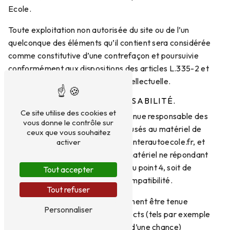
Ecole.
Toute exploitation non autorisée du site ou de l’un
quelconque des éléments qu’il contient sera considérée
comme constitutive d’une contrefaçon et poursuivie
conformément aux dispositions des articles L.335-2 et
suivants du Code de Propriété Intellectuelle.
6. LIMITATIONS DE RESPONSABILITÉ.
Ce site utilise des cookies et
Inter Auto Ecole ne pourra être tenue responsable des
vous donne le contrôle sur
dommages directs et indirects causés au matériel de
ceux que vous souhaitez
l’utilisateur, lors de l’accès au site interautoecole.fr, et
activer
résultant soit de l’utilisation d’un matériel ne répondant
pas aux spécifications indiquées au point 4, soit de
Tout accepter
l’apparition d’un bug ou d’une incompatibilité.
Tout refuser
Inter Auto Ecole ne pourra également être tenue
Personnaliser
responsable des dommages indirects (tels par exemple
qu’une perte de marché ou perte d’une chance)