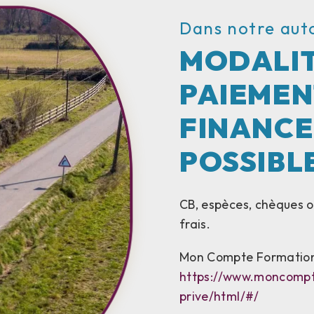
Dans notre aut
MODALIT
PAIEMEN
FINANC
POSSIBL
CB, espèces, chèques ou
frais.
Mon Compte Formatio
https://www.moncompt
prive/html/#/